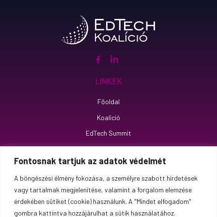
Linkek
Főoldal
Koalíció
EdTech Summit
Impresszum
Fontosnak tartjuk az adatok védelmét
Adatkezelési tájékoztató
A böngészési élmény fokozása, a személyre szabott hirdetések
Elérhetőség
vagy tartalmak megjelenítése, valamint a forgalom elemzése
érdekében sütiket (cookie) használunk. A "Mindet elfogadom"
koalicio@edtechkoalicio.hu
gombra kattintva hozzájárulhat a sütik használatához.