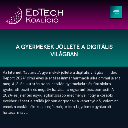
A gyermekek jólléte a digitális
világban
Az Internet Matters „A gyermekek jólléte a digitális világban: Index
Report 2024” című éves jelentése immár harmadik alkalommal jelent
meg. A jóllét-kutatás az online világ gyermekekre és fiatalokra
gyakorolt pozitív és negatív hatásaira egyaránt összpontosít. A
2024-es jelentés egyik legfontosabb eredménye, hogy a korábbi
évekhez képest a szülők jobban aggódnak a képernyőidő, valamint
ennek a családi életre, az egészségre és a figyelemre gyakorolt
hatásai miatt.