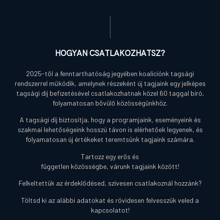
Hogyan csatlakozhatsz?
2025-től a fenntarthatóság jegyében koalíciónk tagsági
rendszerrel működik, amelynek részeként új tagjaink egy jelképes
tagsági díj befizetésével csatlakozhatnak közel 60 taggal bíró,
folyamatosan bővülő közösségünkhöz.
A tagsági díj biztosítja, hogy a programjaink, eseményeink és
szakmai lehetőségeink hosszú távon is elérhetőek legyenek, és
folyamatosan új értékeket teremtsünk tagjaink számára.
Tartozz egy erős és
független közösségbe, várunk tagjaink között!
Felkeltettük az érdeklődésed, szívesen csatlakoznál hozzánk?
Töltsd ki az alábbi adatokat és rövidesen felvesszük veled a
kapcsolatot!