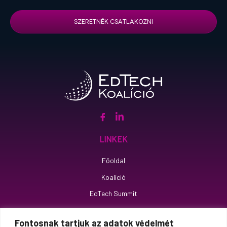
SZERETNÉK CSATLAKOZNI
Linkek
Főoldal
Koalíció
EdTech Summit
Impresszum
Fontosnak tartjuk az adatok védelmét
Adatkezelési tájékoztató