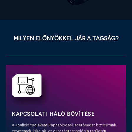
Milyen előnyökkel jár a tagság?
Kapcsolati háló bővítése
A koalíció tagjaként kapcsolódási lehetőséget biztosítunk
egyetemek, iskolák, az oktatástechnológia területén