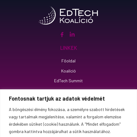
Linkek
Főoldal
Koalíció
EdTech Summit
Impresszum
Fontosnak tartjuk az adatok védelmét
Adatkezelési tájékoztató
A böngészési élmény fokozása, a személyre szabott hirdetések
Elérhetőség
vagy tartalmak megjelenítése, valamint a forgalom elemzése
érdekében sütiket (cookie) használunk. A "Mindet elfogadom"
koalicio@edtechkoalicio.hu
gombra kattintva hozzájárulhat a sütik használatához.